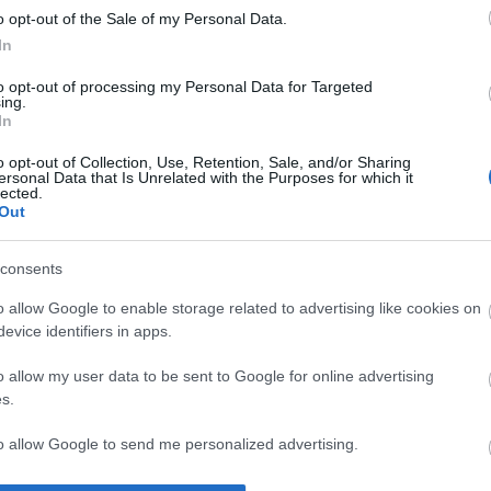
o opt-out of the Sale of my Personal Data.
In
ΙΏΤΗΣ
ΓΙΟΛΆΝΤΑ
ΕΥΣΤΑΘΊΟΥ
TOD
ΆΚΗΣ
ΤΣΟΡΏΝΗ-
ΕΥΑΓΓΕΛΊΑ
to opt-out of processing my Personal Data for Targeted
ing.
ΓΕΩΡΓΙΆΔΗ
In
o opt-out of Collection, Use, Retention, Sale, and/or Sharing
ersonal Data that Is Unrelated with the Purposes for which it
lected.
Out
consents
o allow Google to enable storage related to advertising like cookies on
evice identifiers in apps.
ΣΑΡΉ
ΒΑΡΕΛΛΆ
ΛΌΤΗ ΠΈΤΡΟΒΙΤΣ
ΙΟΥΛΙ
ΕΝΗΜΕΡΩΤΙΚΌ ΔΕΛΤΊΟ
ΑΓΓΕΛΙΚΉ 1930-
-
o allow my user data to be sent to Google for online advertising
2022
ΑΝΔΡΟΥΤΣΟΠΟΎΛΟΥ
s.
to allow Google to send me personalized advertising.