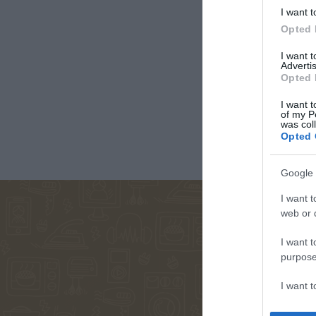
I want t
Opted 
ΚΑΛΑΒΡΟΥΖΙΏΤΟΥ
ΓΙΏΡΓΟΣ
ΠΑΝΑΓ
ΔΉΜΗΤΡΑ
ΜΑΘΙΟΥΔΆΚΗΣ
ΤΣΙΩΤ
I want 
Advertis
Opted 
I want t
of my P
was col
Opted 
Google 
I want t
web or d
ΣΏΤΗ
ΖΟΥΡΓΌΣ
ΖΩΡΖ 
ΤΡΙΑΝΤΑΦΎΛΛΟΥ
ΙΣΊΔΩΡΟΣ
I want t
purpose
I want 