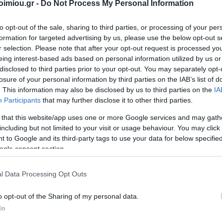
για 2026
Τσάντες
imiou.gr -
Do Not Process My Personal Information
Είδη
Αρχειοθέτηση
 Αξεσουάρ
Ζωγραφική-Είδη
Αποθήκε
DATOS
ΣΥΛΛΟΓΙΚΌ ΈΡΓΟ
Α. & ΣΠ.
VICTOR
Χειροτεχνίας
Προμήθειες
to opt-out of the sale, sharing to third parties, or processing of your per
ΣΑΒΒΆΛΑΣ
Αξεσο
Γραφείου
νιάτικα
Είδη Σχεδίου
Τεχνολογ
formation for targeted advertising by us, please use the below opt-out s
Συσκευασία-
r selection. Please note that after your opt-out request is processed y
Κασετίνες
Εκτύπ
Αποστολή-
λια
eing interest-based ads based on personal information utilized by us or
Ταχυδρόμηση
Σχολικός
Gamin
disclosed to third parties prior to your opt-out. You may separately opt-
ένες
Εξοπλισμός
Παρουσίαση
losure of your personal information by third parties on the IAB’s list of
ς
Μπατα
. This information may also be disclosed by us to third parties on the
IA
Έντυπα
ια
Participants
that may further disclose it to other third parties.
υ
Χαρτικά
 that this website/app uses one or more Google services and may gath
ματικά
Εξοπλισμός
including but not limited to your visit or usage behaviour. You may click 
Γραφείου
ΝΙΟΣ
ΔΑΡΛΆΣΗ
ΚΑΤΕΡΊΝΑ
NES
 to Google and its third-party tags to use your data for below specifi
ά άθλια
l
View All
ΙΖΆΣ
ΑΓΓΕΛΙΚΉ
ΔΗΜΌΚΑ
ogle consent section.
l Data Processing Opt Outs
93
o opt-out of the Sharing of my personal data.
In