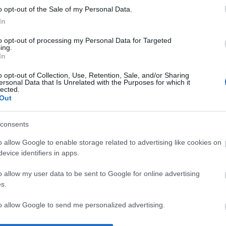
o opt-out of the Sale of my Personal Data.
In
ΙΏΤΗΣ
ΓΙΟΛΆΝΤΑ
ΕΥΣΤΑΘΊΟΥ
TOD
ΆΚΗΣ
ΤΣΟΡΏΝΗ-
ΕΥΑΓΓΕΛΊΑ
to opt-out of processing my Personal Data for Targeted
ΓΕΩΡΓΙΆΔΗ
ing.
In
o opt-out of Collection, Use, Retention, Sale, and/or Sharing
ersonal Data that Is Unrelated with the Purposes for which it
lected.
Out
consents
o allow Google to enable storage related to advertising like cookies on
evice identifiers in apps.
ΣΑΡΉ
ΒΑΡΕΛΛΆ
ΛΌΤΗ ΠΈΤΡΟΒΙΤΣ
ΙΟΥΛΙ
ΕΝΗΜΕΡΩΤΙΚΌ ΔΕΛΤΊΟ
ΑΓΓΕΛΙΚΉ 1930-
-
o allow my user data to be sent to Google for online advertising
2022
ΑΝΔΡΟΥΤΣΟΠΟΎΛΟΥ
s.
to allow Google to send me personalized advertising.