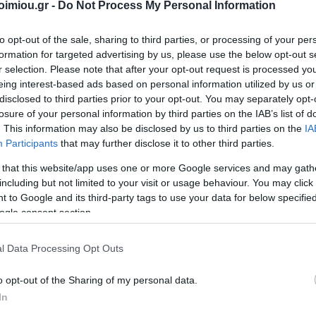
για 2026
Τσάντες
imiou.gr -
Do Not Process My Personal Information
Είδη
Αρχειοθέτηση
 Αξεσουάρ
Ζωγραφική-Είδη
Αποθήκε
DATOS
ΣΥΛΛΟΓΙΚΌ ΈΡΓΟ
Α. & ΣΠ.
VICTOR
Χειροτεχνίας
Προμήθειες
ΣΑΒΒΆΛΑΣ
to opt-out of the sale, sharing to third parties, or processing of your per
Αξεσο
Γραφείου
νιάτικα
Είδη Σχεδίου
Τεχνολογ
formation for targeted advertising by us, please use the below opt-out s
Συσκευασία-
r selection. Please note that after your opt-out request is processed y
Κασετίνες
Εκτύπ
Αποστολή-
λια
eing interest-based ads based on personal information utilized by us or
Ταχυδρόμηση
Σχολικός
Gamin
disclosed to third parties prior to your opt-out. You may separately opt-
ένες
Εξοπλισμός
Παρουσίαση
losure of your personal information by third parties on the IAB’s list of
ς
Μπατα
. This information may also be disclosed by us to third parties on the
IA
Έντυπα
ια
Participants
that may further disclose it to other third parties.
υ
Χαρτικά
ματικά
 that this website/app uses one or more Google services and may gath
Εξοπλισμός
Γραφείου
including but not limited to your visit or usage behaviour. You may click 
ΝΙΟΣ
ΔΑΡΛΆΣΗ
ΚΑΤΕΡΊΝΑ
NES
 to Google and its third-party tags to use your data for below specifi
ου Νείλου
l
View All
ΙΖΆΣ
ΑΓΓΕΛΙΚΉ
ΔΗΜΌΚΑ
ogle consent section.
l Data Processing Opt Outs
o opt-out of the Sharing of my personal data.
In