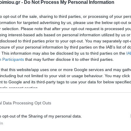
για 2026
Τσάντες
imiou.gr -
Do Not Process My Personal Information
Είδη
Αρχειοθέτηση
 Αξεσουάρ
Ζωγραφική-Είδη
Αποθήκε
DATOS
ΣΥΛΛΟΓΙΚΌ ΈΡΓΟ
Α. & ΣΠ.
VICTOR
Χειροτεχνίας
Προμήθειες
ΣΑΒΒΆΛΑΣ
to opt-out of the sale, sharing to third parties, or processing of your per
Αξεσο
Γραφείου
νιάτικα
Είδη Σχεδίου
Τεχνολογ
formation for targeted advertising by us, please use the below opt-out s
Συσκευασία-
r selection. Please note that after your opt-out request is processed y
Κασετίνες
Εκτύπ
Αποστολή-
λια
eing interest-based ads based on personal information utilized by us or
Ταχυδρόμηση
Σχολικός
Gamin
disclosed to third parties prior to your opt-out. You may separately opt-
ένες
Εξοπλισμός
Παρουσίαση
losure of your personal information by third parties on the IAB’s list of
ς
Μπατα
. This information may also be disclosed by us to third parties on the
IA
Έντυπα
ια
Participants
that may further disclose it to other third parties.
υ
Χαρτικά
ματικά
 that this website/app uses one or more Google services and may gath
Εξοπλισμός
Γραφείου
including but not limited to your visit or usage behaviour. You may click 
ΝΙΟΣ
ΔΑΡΛΆΣΗ
ΚΑΤΕΡΊΝΑ
NES
 to Google and its third-party tags to use your data for below specifi
DEMIA: VOL 01
l
View All
ΙΖΆΣ
ΑΓΓΕΛΙΚΉ
ΔΗΜΌΚΑ
ogle consent section.
l Data Processing Opt Outs
o opt-out of the Sharing of my personal data.
In