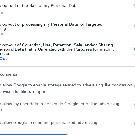
o opt-out of the Sale of my Personal Data.
In
ΙΏΤΗΣ
ΓΙΟΛΆΝΤΑ
ΕΥΣΤΑΘΊΟΥ
TOD
ΆΚΗΣ
ΤΣΟΡΏΝΗ-
ΕΥΑΓΓΕΛΊΑ
to opt-out of processing my Personal Data for Targeted
ΓΕΩΡΓΙΆΔΗ
ing.
In
o opt-out of Collection, Use, Retention, Sale, and/or Sharing
ersonal Data that Is Unrelated with the Purposes for which it
lected.
Out
consents
o allow Google to enable storage related to advertising like cookies on
evice identifiers in apps.
ΣΑΡΉ
ΒΑΡΕΛΛΆ
ΛΌΤΗ ΠΈΤΡΟΒΙΤΣ
ΙΟΥΛΙ
ΕΝΗΜΕΡΩΤΙΚΌ ΔΕΛΤΊΟ
ΑΓΓΕΛΙΚΉ 1930-
-
o allow my user data to be sent to Google for online advertising
2022
ΑΝΔΡΟΥΤΣΟΠΟΎΛΟΥ
s.
to allow Google to send me personalized advertising.