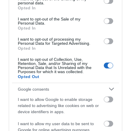
personal data.
grant or deny consent to Google and its third-party tags to
Opted In
use your data for below specified purposes in below Google
consent section.
I want to opt-out of the Sale of my
Personal Data.
Opted In
I want to opt-out of processing my
Personal Data for Targeted Advertising.
Opted In
I want to opt-out of Collection, Use,
ΧΑΡΤΙ ΚΑΝΣΟΝ 50Χ70
ΧΑΡΤΙ URSUS 50x68/300gr
Retention, Sale, and/or Sharing of my
ΠΑΣΧΑΛΙΤΣΕΣ
ΓΡΑΣΙΔΙ ΛΟΥΛΟΥΔΙΑ
Personal Data that Is Unrelated with the
Purposes for which it was collected.
Διαθέσιμο
Διαθέσιμο
Opted Out
€1,90
€2,30
€2,00
Google consents
I want to allow Google to enable storage
related to advertising like cookies on web or
device identifiers in apps.
I want to allow my user data to be sent to
Google for online advertising purposes.