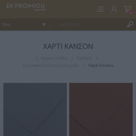
(0)
ΧΑΡΤΊ ΚΑΝΣΌΝ
ΕΓΓΡΑΦΉ
ΣΎΝΔΕΣΗ
Αρχική σελίδα
Σχολικά
Ζωγραφική-Είδη Χειροτεχνίας
Χαρτί Κανσόν
ΑΓΑΠΗΜΈΝΑ
(0)