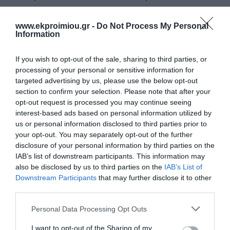
€1,00
€1,00
www.ekproimiou.gr -
Do Not Process My Personal
Information
If you wish to opt-out of the sale, sharing to third parties, or
processing of your personal or sensitive information for
targeted advertising by us, please use the below opt-out
section to confirm your selection. Please note that after your
opt-out request is processed you may continue seeing
interest-based ads based on personal information utilized by
us or personal information disclosed to third parties prior to
your opt-out. You may separately opt-out of the further
disclosure of your personal information by third parties on the
ΧΑΡΤΙ CANSON
ΧΑΡΤΙ CANSON
IAB’s list of downstream participants. This information may
COLORLINE 50x70 220gr 01
COLORLINE 50x70 220gr 38
also be disclosed by us to third parties on the
IAB’s List of
WHITE
BLACK
Downstream Participants
that may further disclose it to other
Διαθέσιμο
Διαθέσιμο
third parties.
€1,00
€1,00
Please note that this website/app uses one or more Google
Personal Data Processing Opt Outs
services and may gather and store information including but
not limited to your visit or usage behaviour. You may click to
I want to opt-out of the Sharing of my