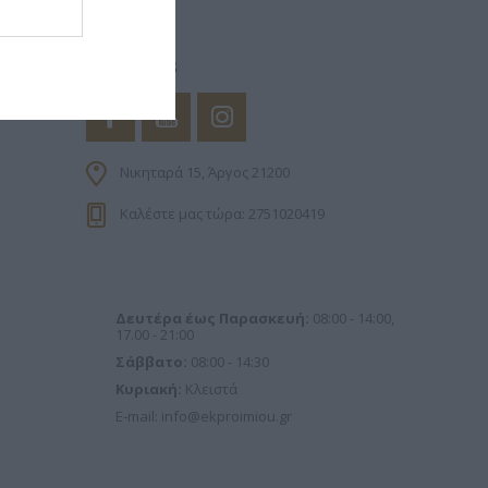
FOLLOW US
ΙΠΠΟΣ
ΠΑΝΑΓΙΩΤΆΚΗΣ
ΧΩΜΕΝΊΔΗΣ
ΗΛΑΡΆΣ
ΓΙΏΡΓΟΣ Κ.
ΧΡΉΣΤΟΣ Α.
Νικηταρά 15, Άργος 21200
Καλέστε μας τώρα: 2751020419
Δευτέρα έως Παρασκευή:
08:00 - 14:00,
17.00 - 21:00
Σάββατο:
08:00 - 14:30
- ΡΕΒΈΡΤΕ
ΜΑΚΓΙΟΎΑΝ ΊΑΝ
ΖΈΗ ΆΛΚΗ 1925 -
Κυριακή:
Κλειστά
ΤΟΎΡΟ
2020
E-mail:
info@ekproimiou.gr