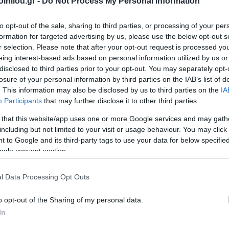
imiou.gr -
Do Not Process My Personal Information
για 2026
Τσάντες
Είδη
Αρχειοθέτηση
 Αξεσουάρ
Ζωγραφική-Είδη
Αποθήκε
DATOS
ΣΥΛΛΟΓΙΚΌ ΈΡΓΟ
Α. & ΣΠ.
VICTOR
Χειροτεχνίας
Προμήθειες
to opt-out of the sale, sharing to third parties, or processing of your per
ΣΑΒΒΆΛΑΣ
Αξεσο
Γραφείου
formation for targeted advertising by us, please use the below opt-out s
νιάτικα
Είδη Σχεδίου
Τεχνολογ
r selection. Please note that after your opt-out request is processed y
Συσκευασία-
Κασετίνες
Εκτύπ
Αποστολή-
eing interest-based ads based on personal information utilized by us or
λια
Ταχυδρόμηση
disclosed to third parties prior to your opt-out. You may separately opt-
Σχολικός
Gamin
ένες
Εξοπλισμός
Παρουσίαση
losure of your personal information by third parties on the IAB’s list of
ς
Μπατα
. This information may also be disclosed by us to third parties on the
IA
Έντυπα
ια
Participants
that may further disclose it to other third parties.
υ
Χαρτικά
 that this website/app uses one or more Google services and may gath
ματικά
Εξοπλισμός
including but not limited to your visit or usage behaviour. You may click 
Γραφείου
ΝΙΟΣ
ΔΑΡΛΆΣΗ
ΚΑΤΕΡΊΝΑ
NES
 to Google and its third-party tags to use your data for below specifi
l
View All
ΙΖΆΣ
ΑΓΓΕΛΙΚΉ
ΔΗΜΌΚΑ
ogle consent section.
71
l Data Processing Opt Outs
o opt-out of the Sharing of my personal data.
In