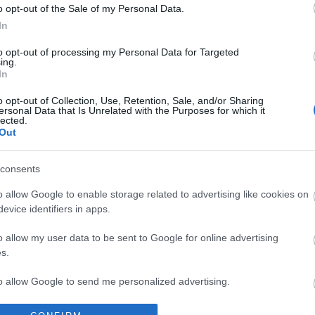
o opt-out of the Sale of my Personal Data.
In
ΙΏΤΗΣ
ΓΙΟΛΆΝΤΑ
ΕΥΣΤΑΘΊΟΥ
TOD
to opt-out of processing my Personal Data for Targeted
ΆΚΗΣ
ΤΣΟΡΏΝΗ-
ΕΥΑΓΓΕΛΊΑ
ing.
ΓΕΩΡΓΙΆΔΗ
In
o opt-out of Collection, Use, Retention, Sale, and/or Sharing
ersonal Data that Is Unrelated with the Purposes for which it
lected.
Out
consents
ΕΝΗΜΕΡΩΤΙΚΌ ΔΕΛΤΊΟ
o allow Google to enable storage related to advertising like cookies on
evice identifiers in apps.
ΣΑΡΉ
ΒΑΡΕΛΛΆ
ΛΌΤΗ ΠΈΤΡΟΒΙΤΣ
ΙΟΥΛΙ
ΑΓΓΕΛΙΚΉ 1930-
-
o allow my user data to be sent to Google for online advertising
2022
ΑΝΔΡΟΥΤΣΟΠΟΎΛΟΥ
s.
to allow Google to send me personalized advertising.
o allow Google to enable storage related to analytics like cookies on