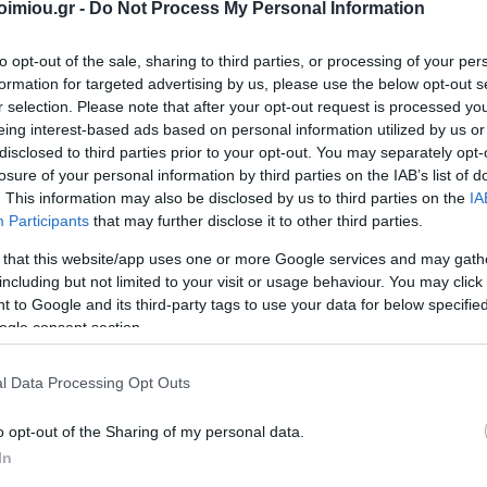
για 2026
Τσάντες
imiou.gr -
Do Not Process My Personal Information
Είδη
Αρχειοθέτηση
 Αξεσουάρ
Ζωγραφική-Είδη
Αποθήκε
DATOS
ΣΥΛΛΟΓΙΚΌ ΈΡΓΟ
Α. & ΣΠ.
VICTOR
Χειροτεχνίας
Προμήθειες
ΣΑΒΒΆΛΑΣ
to opt-out of the sale, sharing to third parties, or processing of your per
Αξεσο
Γραφείου
νιάτικα
Είδη Σχεδίου
Τεχνολογ
formation for targeted advertising by us, please use the below opt-out s
Συσκευασία-
r selection. Please note that after your opt-out request is processed y
Κασετίνες
Εκτύπ
Αποστολή-
λια
eing interest-based ads based on personal information utilized by us or
Ταχυδρόμηση
Σχολικός
Gamin
disclosed to third parties prior to your opt-out. You may separately opt-
ένες
Εξοπλισμός
Παρουσίαση
losure of your personal information by third parties on the IAB’s list of
ς
Μπατα
. This information may also be disclosed by us to third parties on the
IA
Έντυπα
ια
Participants
that may further disclose it to other third parties.
υ
Χαρτικά
ματικά
 that this website/app uses one or more Google services and may gath
Εξοπλισμός
Γραφείου
including but not limited to your visit or usage behaviour. You may click 
ΝΙΟΣ
ΔΑΡΛΆΣΗ
ΚΑΤΕΡΊΝΑ
NES
 to Google and its third-party tags to use your data for below specifi
..ΕΙΣΑΙ ΕΔΩ
l
View All
ΙΖΆΣ
ΑΓΓΕΛΙΚΉ
ΔΗΜΌΚΑ
ogle consent section.
l Data Processing Opt Outs
61
o opt-out of the Sharing of my personal data.
In