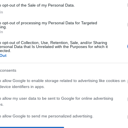
o opt-out of the Sale of my Personal Data.
In
ΙΏΤΗΣ
ΓΙΟΛΆΝΤΑ
ΕΥΣΤΑΘΊΟΥ
TOD
ΆΚΗΣ
ΤΣΟΡΏΝΗ-
ΕΥΑΓΓΕΛΊΑ
to opt-out of processing my Personal Data for Targeted
ΓΕΩΡΓΙΆΔΗ
ing.
In
o opt-out of Collection, Use, Retention, Sale, and/or Sharing
ersonal Data that Is Unrelated with the Purposes for which it
lected.
Out
consents
o allow Google to enable storage related to advertising like cookies on
evice identifiers in apps.
ΣΑΡΉ
ΒΑΡΕΛΛΆ
ΛΌΤΗ ΠΈΤΡΟΒΙΤΣ
ΙΟΥΛΙ
ΕΝΗΜΕΡΩΤΙΚΌ ΔΕΛΤΊΟ
ΑΓΓΕΛΙΚΉ 1930-
-
o allow my user data to be sent to Google for online advertising
2022
ΑΝΔΡΟΥΤΣΟΠΟΎΛΟΥ
s.
to allow Google to send me personalized advertising.