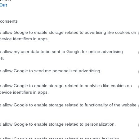
€10,50
€10,50
ΤΕΣ
1874-1941
Out
ΕΛΉΣ
consents
o allow Google to enable storage related to advertising like cookies on
evice identifiers in apps.
o allow my user data to be sent to Google for online advertising
s.
to allow Google to send me personalized advertising.
ΖΑΡΆΚΗ
ΑΝΔΡΟΥΛΆΚΗΣ
ΝΊΚΟΣ
PERRY 
ΜΊΜΗΣ
ΚΟΎΡΔΟΓΛΟΥ
o allow Google to enable storage related to analytics like cookies on
evice identifiers in apps.
o allow Google to enable storage related to functionality of the website
PUZZLE ΑΛΦΑΒΗΤΑ 50ΤΜΧ
PUZZLE Ε
o allow Google to enable storage related to personalization.
ΚΟΤΗΤΑΣ
2Μ LUNA
40X88EK 
 - ΣΒΗΣΕ
ΔΕΙΝΟΣΑ
Μη Διαθέσιμο
Μη Διαθέσ
o allow Google to enable storage related to security, including