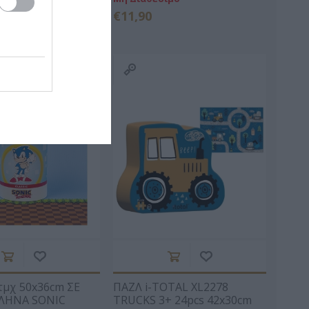
€11,90
ΟΥ ΝΊΚΗ
ΖΏΗ ΑΜΑΛΊΑ
ΛΟΥΝΤΜΊΛΛΑ
ΠΑΥΛΊΔΗ
 ΓΙΏΡΓΟΣ
ΜΑΡΊΑ ΝΤΌΤΣΙΚΑ
FITZEK
SEBASTIAN
τμχ 50x36cm ΣΕ
ΠΑΖΛ i-TOTAL XL2278
ΛΗΝΑ SONIC
TRUCKS 3+ 24pcs 42x30cm