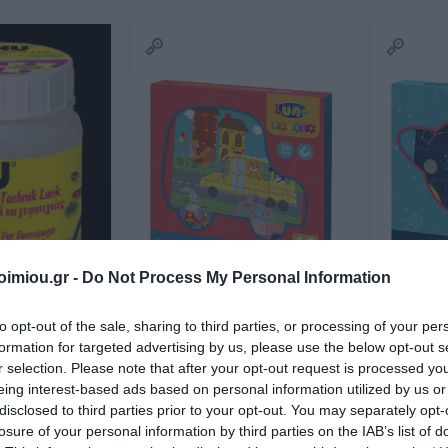
ΣΈΙΒΙΟΡ
ΔΙΚΑΙΟΥ ΕΛΕΝΗ
SUSANNA
ΦΊΛ
DAVIDSON
ΜΑΝΔ
imiou.gr -
Do Not Process My Personal Information
to opt-out of the sale, sharing to third parties, or processing of your per
formation for targeted advertising by us, please use the below opt-out s
LERI
ΔΟΎΚΑ ΜΆΡΩ
ΡΟΎΝΕΫ ΣΆΛΛΥ
ΠΈΡΕΘ 
UHU VARNISH
ΜΑΓΝΗΤΙΚΟ ΠΑΖΛ ΖΩΑΚΙΑ
ΜΑΓΝΗΤΙ
 1925-
ΑΡ
r selection. Please note that after your opt-out request is processed y
ΣΤΗΝ ΠΟΛΗ 18X18X1.3ΕΚ
ΔΙΑΣΤΗΜΑ
19
eing interest-based ads based on personal information utilized by us or
60ΤΜΧ LUNA 3+
60ΤΜΧ LU
Μη Διαθέσιμο
Μη Διαθέσ
disclosed to third parties prior to your opt-out. You may separately opt-
losure of your personal information by third parties on the IAB’s list of
€9,90
€9,90