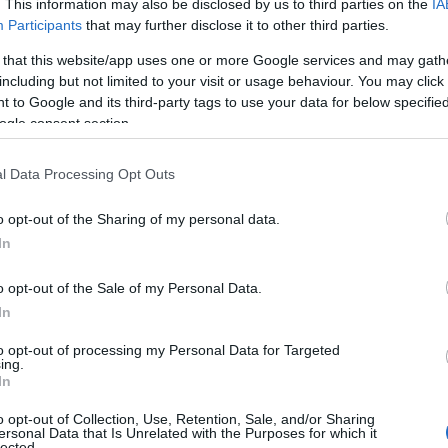
. This information may also be disclosed by us to third parties on the
IA
Participants
that may further disclose it to other third parties.
 that this website/app uses one or more Google services and may gath
including but not limited to your visit or usage behaviour. You may click 
 to Google and its third-party tags to use your data for below specifi
ogle consent section.
ΟΛΑ-
ΝΊΚΟΣ
ΣΤΡΆΤΟΥ
Α
ΤΆΚΟΥ
ΔΡΑΜΟΥΝΤΆΝΗΣ
ΑΛΕΞΆΝΔΡΑ Π.
l Data Processing Opt Outs
ΡΊΚΗ
o opt-out of the Sharing of my personal data.
In
o opt-out of the Sale of my Personal Data.
In
to opt-out of processing my Personal Data for Targeted
ing.
ΠΑΖΛ
PUZZLE 100ΤΕΜ 49Χ36ΕΚ
PUZZLE 1
In
60ΤΜΧ PEPPA
ΗΛΙΑΚΟ ΣΥΣΤΗΜΑ GLOW IN
ΖΩΑ ΤΟΥ 
THE DARK 6+
THE DARK
o opt-out of Collection, Use, Retention, Sale, and/or Sharing
Σ ΠΑΝ.,
ΔΈΛΤΑ
BUCAY JORGE
ΚΑΛ
Μη Διαθέσιμο
Μη Διαθέσ
ersonal Data that Is Unrelated with the Purposes for which it
 ΓΕΏΡ.,
ΠΗΝΕΛΌΠΗ Σ.
ΓΙ
lected.