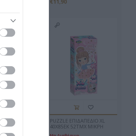
€11,90
PHILIPPA
KINNEAR NICOLA
ΧΑΝΉ ΦΑΊΗ
ΠΙΔΑΠΕΔΙΟ XL
PUZZLE ΕΠΙΔΑΠΕΔΙΟ XL
52ΤΜΧ
40X85EK 52ΤΜΧ ΜΙΚΡΗ
ΥΡΟΣ LUNA
ΜΠΑΛΑΡΙΝΑ LUNA
ιμο
Μη Διαθέσιμο