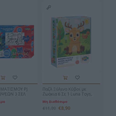
D ANNA
ΚΟΈΛΟ ΠΆΟΥΛΟ
ΜΑΡΊΝΑ
ΠΕΤΡΟΠΟΎΛΟΥ
ΟΣ ΒΕΡΝ
ΒΟΎΛΑ ΜΆΣΤΟΡΗ
ΔΗΜΗΤΡΟΎΚΑ
ΑΓΑΘΉ
ΩΜΑΤΙΣΜΟΥ PJ
Παζλ Ξύλινο Κύβοι με
ΟΨΕΩΝ 3 ΣΕΛ
Ζωάκια 6 Σε 1 Luna Toys,
NA TOYS 24 ΤΜΧ
13,5x4,5x13,5 εκ. 12m+
ιμο
Μη Διαθέσιμο
€8,90
€11,90