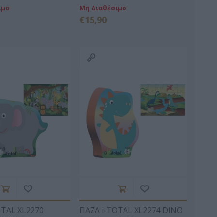
ιμο
Μη Διαθέσιμο
€15,90
ΘΗΝΆ
ΜΆΡΚΑΡΗΣ
ALCOTT LOUISA -
ΑΡΈΤΟΥ
ΠΈΤΡΟΣ
MAY 1832-1888
ΣΊΛΗΣ
ΚΡΟΜΜΎΔΑΣ
ΚΟΎΤΡΑΣ
ΗΛΊΔΗΣ
ΚΏΣΤΑΣ 1971-
ΣΠΥΡΊΔΩΝ Κ.
OTAL XL2270
ΠΑΖΛ i-TOTAL XL2274 DINO