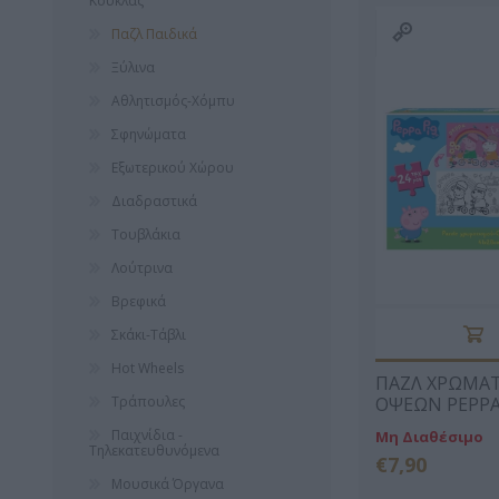
Κούκλας
Παζλ Παιδικά
ΚΑΛΑΒΡΟΥΖΙΏΤΟΥ
ΓΙΏΡΓΟΣ
ΠΑΝΑΓ
Ξύλινα
ΔΉΜΗΤΡΑ
ΜΑΘΙΟΥΔΆΚΗΣ
ΤΣΙΩΤ
Αθλητισμός-Χόμπυ
Σφηνώματα
Εξωτερικού Χώρου
Διαδραστικά
Τουβλάκια
Λούτρινα
Βρεφικά
Σκάκι-Τάβλι
ΣΏΤΗ
ΖΟΥΡΓΌΣ
ΖΩΡΖ 
ΤΡΙΑΝΤΑΦΎΛΛΟΥ
ΙΣΊΔΩΡΟΣ
Hot Wheels
ΠΑΖΛ ΧΡΩΜΑΤ
Τράπουλες
ΟΨΕΩΝ PEPPA 
ΧΡΩΜ, LUNA T
Παιχνίδια -
Μη Διαθέσιμο
41X28 ΕΚ.
Τηλεκατευθυνόμενα
€7,90
Μουσικά Όργανα