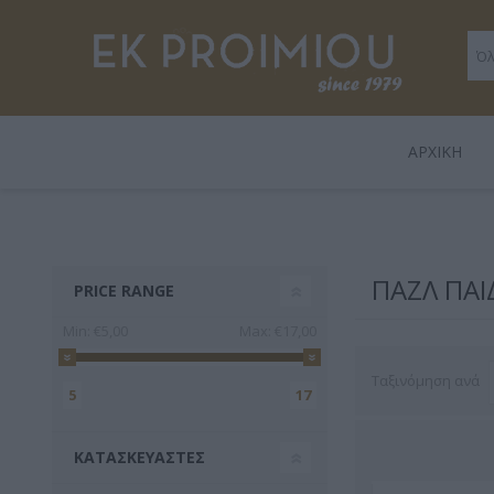
ΑΡΧΙΚΉ
LEGAMI
ΒΙΒΛΊΑ
ΠΑΙΧΝΊΔΙΑ
POLO
GENTLE
ΔΏ
HARD
ΠΑΖΛ ΠΑΙ
PRICE RANGE
TRADE
Min:
€5,00
Max:
€17,00
Ταξινόμηση ανά
5
17
ΚΑΤΑΣΚΕΥΑΣΤΈΣ
3 FOR 2
Playmobil
Legami