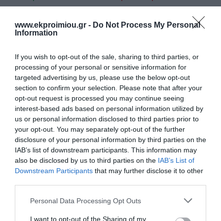
€12,92
€12,96
€14,35
€14,40
www.ekproimiou.gr -
Do Not Process My Personal
Information
If you wish to opt-out of the sale, sharing to third parties, or
processing of your personal or sensitive information for
targeted advertising by us, please use the below opt-out
section to confirm your selection. Please note that after your
opt-out request is processed you may continue seeing
interest-based ads based on personal information utilized by
us or personal information disclosed to third parties prior to
your opt-out. You may separately opt-out of the further
disclosure of your personal information by third parties on the
Οι υπάλληλοι
Αδέσποτες σκύλες
IAB’s list of downstream participants. This information may
also be disclosed by us to third parties on the
IAB’s List of
Downstream Participants
that may further disclose it to other
Διαθέσιμο
Μη Διαθέσιμο
third parties.
€12,96
€13,05
€14,40
€14,50
Please note that this website/app uses one or more Google
Personal Data Processing Opt Outs
services and may gather and store information including but
not limited to your visit or usage behaviour. You may click to
I want to opt-out of the Sharing of my