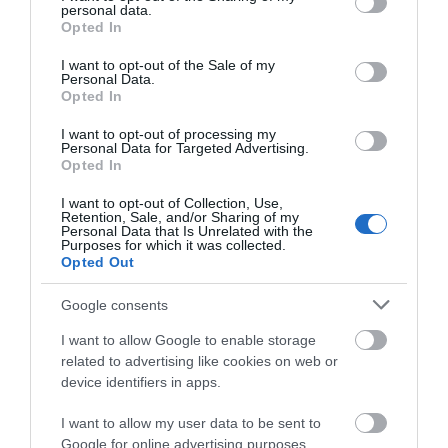
personal data.
grant or deny consent to Google and its third-party tags to
Opted In
use your data for below specified purposes in below Google
consent section.
I want to opt-out of the Sale of my
Personal Data.
Opted In
I want to opt-out of processing my
Personal Data for Targeted Advertising.
Opted In
I want to opt-out of Collection, Use,
Ο σκύλος μου ο ηλίθιος.
Πάρανταϊς
Retention, Sale, and/or Sharing of my
Μια πατρική νουβέλα
Personal Data that Is Unrelated with the
Purposes for which it was collected.
Διαθέσιμο
Διαθέσιμο
Opted Out
€13,50
€13,50
€15,00
€15,00
Google consents
I want to allow Google to enable storage
related to advertising like cookies on web or
device identifiers in apps.
I want to allow my user data to be sent to
Google for online advertising purposes.