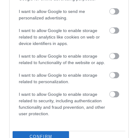
I want to allow Google to send me
personalized advertising.
I want to allow Google to enable storage
Πάγος
Κοίτα με
related to analytics like cookies on web or
device identifiers in apps.
Μη Διαθέσιμο
Μη Διαθέσιμο
I want to allow Google to enable storage
€13,50
€13,95
€15,00
€15,50
related to functionality of the website or app.
I want to allow Google to enable storage
related to personalization.
I want to allow Google to enable storage
related to security, including authentication
functionality and fraud prevention, and other
user protection.
CONFIRM