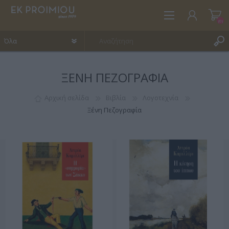
(0)
ΞΈΝΗ ΠΕΖΟΓΡΑΦΊΑ
ΕΓΓΡΑΦΉ
ΣΎΝΔΕΣΗ
Αρχική σελίδα
Βιβλία
Λογοτεχνία
Ξένη Πεζογραφία
ΑΓΑΠΗΜΈΝΑ
(0)