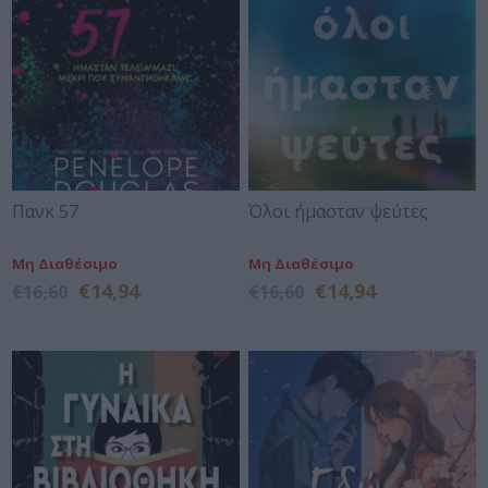
Πανκ 57
Όλοι ήμασταν ψεύτες
Μη Διαθέσιμο
Μη Διαθέσιμο
€14,94
€14,94
€16,60
€16,60