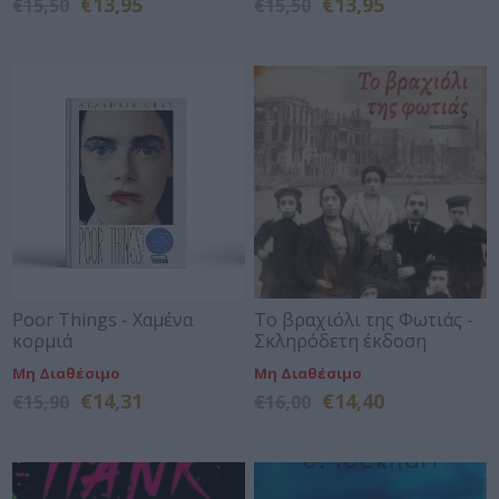
€13,95
€13,95
€15,50
€15,50
Poor Things - Χαμένα
Το βραχιόλι της Φωτιάς -
κορμιά
Σκληρόδετη έκδοση
Μη Διαθέσιμο
Μη Διαθέσιμο
€14,31
€14,40
€15,90
€16,00