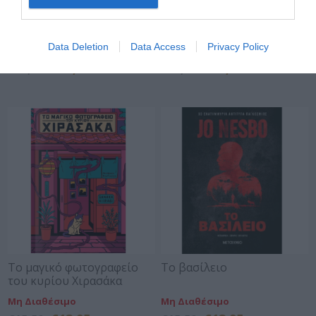
Οι ηλίθιες προθέσεις μου
Στα ρηχά
Data Deletion
Data Access
Privacy Policy
Διαθέσιμο
Διαθέσιμο
€13,95
€13,95
€15,50
€15,50
Το μαγικό φωτογραφείο
Το βασίλειο
του κυρίου Χιρασάκα
Μη Διαθέσιμο
Μη Διαθέσιμο