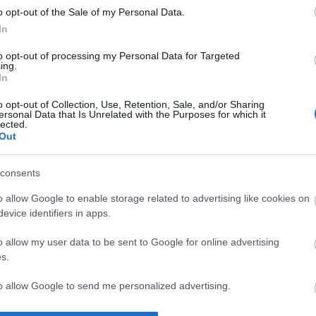
o opt-out of the Sale of my Personal Data.
In
ΙΏΤΗΣ
ΓΙΟΛΆΝΤΑ
ΕΥΣΤΑΘΊΟΥ
TOD
ΆΚΗΣ
ΤΣΟΡΏΝΗ-
ΕΥΑΓΓΕΛΊΑ
to opt-out of processing my Personal Data for Targeted
ing.
ΓΕΩΡΓΙΆΔΗ
In
o opt-out of Collection, Use, Retention, Sale, and/or Sharing
ersonal Data that Is Unrelated with the Purposes for which it
lected.
Out
consents
o allow Google to enable storage related to advertising like cookies on
evice identifiers in apps.
ΣΑΡΉ
ΒΑΡΕΛΛΆ
ΛΌΤΗ ΠΈΤΡΟΒΙΤΣ
ΙΟΥΛΙ
ΕΝΗΜΕΡΩΤΙΚΌ ΔΕΛΤΊΟ
ΑΓΓΕΛΙΚΉ 1930-
-
o allow my user data to be sent to Google for online advertising
2022
ΑΝΔΡΟΥΤΣΟΠΟΎΛΟΥ
s.
to allow Google to send me personalized advertising.