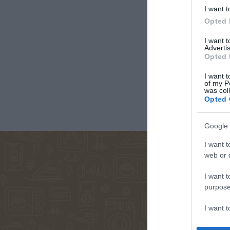
I want t
Opted 
ΚΑΛΑΒΡΟΥΖΙΏΤΟΥ
ΓΙΏΡΓΟΣ
ΠΑΝΑΓ
ΔΉΜΗΤΡΑ
ΜΑΘΙΟΥΔΆΚΗΣ
ΤΣΙΩΤ
I want 
Advertis
Opted 
I want t
of my P
was col
Opted 
Google 
I want t
web or d
ΣΏΤΗ
ΖΟΥΡΓΌΣ
ΖΩΡΖ 
ΤΡΙΑΝΤΑΦΎΛΛΟΥ
ΙΣΊΔΩΡΟΣ
I want t
purpose
I want 