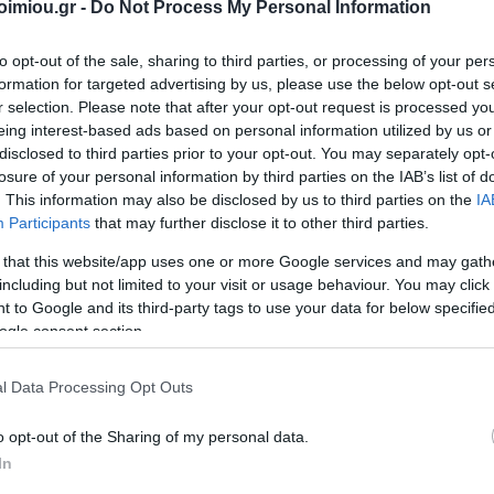
για 2026
Τσάντες
imiou.gr -
Do Not Process My Personal Information
Είδη
Αρχειοθέτηση
 Αξεσουάρ
Ζωγραφική-Είδη
Αποθήκε
DATOS
ΣΥΛΛΟΓΙΚΌ ΈΡΓΟ
Α. & ΣΠ.
VICTOR
Χειροτεχνίας
Προμήθειες
to opt-out of the sale, sharing to third parties, or processing of your per
ΣΑΒΒΆΛΑΣ
Αξεσο
Γραφείου
νιάτικα
Είδη Σχεδίου
Τεχνολογ
formation for targeted advertising by us, please use the below opt-out s
Συσκευασία-
r selection. Please note that after your opt-out request is processed y
Κασετίνες
Εκτύπ
Αποστολή-
λια
eing interest-based ads based on personal information utilized by us or
Ταχυδρόμηση
Σχολικός
Gamin
disclosed to third parties prior to your opt-out. You may separately opt-
ένες
Εξοπλισμός
Παρουσίαση
losure of your personal information by third parties on the IAB’s list of
ς
Μπατα
. This information may also be disclosed by us to third parties on the
IA
Έντυπα
ια
Participants
that may further disclose it to other third parties.
υ
Χαρτικά
 that this website/app uses one or more Google services and may gath
ματικά
Εξοπλισμός
including but not limited to your visit or usage behaviour. You may click 
Γραφείου
ΝΙΟΣ
ΔΑΡΛΆΣΗ
ΚΑΤΕΡΊΝΑ
NES
 to Google and its third-party tags to use your data for below specifi
η Χώρα των
Άκουσέ με, κοίτα
l
View All
ΙΖΆΣ
ΑΓΓΕΛΙΚΉ
ΔΗΜΌΚΑ
ogle consent section.
Μη Διαθέσιμο
l Data Processing Opt Outs
€11,02
€12,25
o opt-out of the Sharing of my personal data.
In